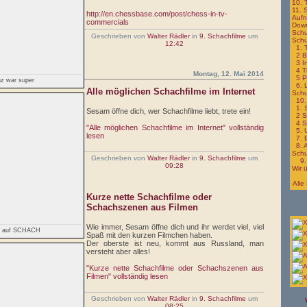
10. 
11.
http://en.chessbase.com/post/chess-in-tv-
Auf
commercials
Dow
Schu
Geschrieben von
Walter Rädler
in
9. Schachfilme
um
Schu
12:42
1.
2 B
3 I
4 T
Montag, 12. Mai 2014
5 P
z war super
6. 
Alle möglichen Schachfilme im Internet
Schu
10.
1. 
Sesam öffne dich, wer Schachfilme liebt, trete ein!
2 S
4 S
"Alle möglichen Schachfilme im Internet" vollständig
5. 
lesen
7. 
8. 
Schu
Geschrieben von
Walter Rädler
in
9. Schachfilme
um
9.
09:28
Wir 
Alle
Kurze nette Schachfilme oder
Schachszenen aus Filmen
Wie immer, Sesam öffne dich und ihr werdet viel, viel
ht auf SCHACH
Spaß mit den kurzen Filmchen haben.
Der oberste ist neu, kommt aus Russland, man
versteht aber alles!
"Kurze nette Schachfilme oder Schachszenen aus
Filmen" vollständig lesen
Geschrieben von
Walter Rädler
in
9. Schachfilme
um
08:25