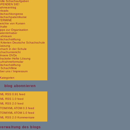
Tolle Schachaufgaben
 SPENDEN SIE!
nahmeantrag
nloads
lschachkongress
lschachpatentkurse
 TERMINE
erichte von Kursen
nhalte
ipps zur Organisation
atentinhaber
Lehrteam
lschachstiftung
 Kriterien Deutsche Schachschule
Satzung
chach in der Schule
chachunterricht
Unsere DVDs
Brackeler Hefte Lösung
Aufnahmeformular
lschachstiftung
 Schachfilme
über uns / Impressum
 Kategorien
blog abonnieren
RSS 0.91 feed
RSS 1.0 feed
RSS 2.0 feed
ATOM 0.3 feed
ATOM 1.0 feed
RSS 2.0 Kommentare
verwaltung des blogs