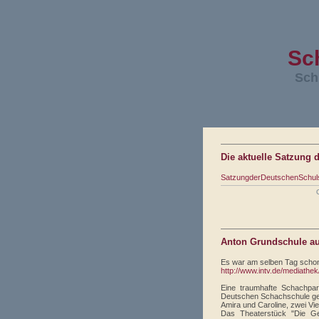
Sc
Sch
Die aktuelle Satzung 
SatzungderDeutschenSchuls
Anton Grundschule au
Es war am selben Tag scho
http://www.intv.de/mediath
Eine traumhafte Schachpar
Deutschen Schachschule ge
Amira und Caroline, zwei Vi
Das Theaterstück "Die Ge