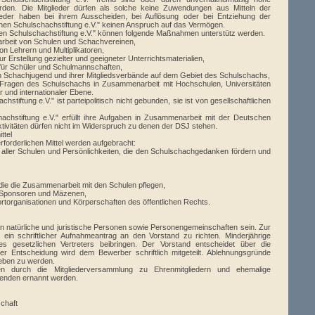
rden. Die Mitglieder dürfen als solche keine Zuwendungen aus Mitteln der
glieder haben bei ihrem Ausscheiden, bei Auflösung oder bei Entziehung der
hen Schulschachstiftung e.V." keinen Anspruch auf das Vermögen.
hen Schulschachstiftung e.V." können folgende Maßnahmen unterstütz werden.
rbeit von Schulen und Schachvereinen,
on Lehrern und Multiplikatoren,
r Erstellung gezielter und geeigneter Unterrichtsmaterialien,
für Schüler und Schulmannschaften,
n Schachjugend und ihrer Mitgliedsverbände auf dem Gebiet des Schulschachs,
 Fragen des Schulschachs in Zusammenarbeit mit Hochschulen, Universitäten
 und internationaler Ebene.
stiftung e.V." ist parteipolitisch nicht gebunden, sie ist von gesellschaftlichen
achstiftung e.V." erfüllt ihre Aufgaben in Zusammenarbeit mit der Deutschen
tivitäten dürfen nicht im Widerspruch zu denen der DSJ stehen.
ttel
rforderlichen Mittel werden aufgebracht:
lfe aller Schulen und Persönlichkeiten, die den Schulschachgedanken fördern und
 die die Zusammenarbeit mit den Schulen pflegen,
 Sponsoren und Mäzenen,
torganisationen und Körperschaften des öffentlichen Rechts.
nen natürliche und juristische Personen sowie Personengemeinschaften sein. Zur
 ein schriftlicher Aufnahmeantrag an den Vorstand zu richten. Minderjährige
es gesetzlichen Vertreters beibringen. Der Vorstand entscheidet über die
r Entscheidung wird dem Bewerber schriftlich mitgeteilt. Ablehnungsgründe
eben zu werden.
nen durch die Mitgliederversammlung zu Ehrenmitgliedern und ehemalige
zenden ernannt werden.
schaft