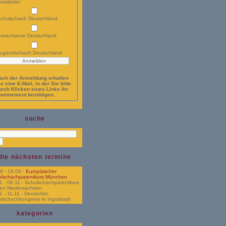
wsletter:
chulschach Deutschland
rwachsene Deutschland
ugendschach Deutschland
ach der Anmeldung erhalten
e eine E-Mail, in der Sie bitte
urch Klicken eines Links Ihr
bonnement bestätigen.
suche
die nächsten termine
09
- 16.09
-
Europäischer
ulschachpatentkurs München
1
- 06.11
-
Schulschachpatentkurs
en Niedersachsen
1
- 11.11
-
Deutscher
lschachkongress in Ingolstadt
kategorien