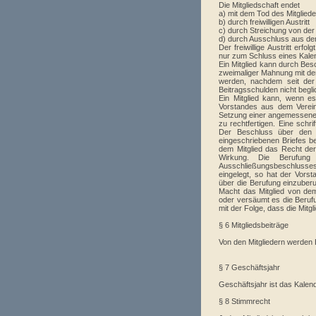
Die Mitgliedschaft endet
a) mit dem Tod des Mitglied
b) durch freiwilligen Austritt
c) durch Streichung von der M
d) durch Ausschluss aus de
Der freiwillige Austritt erf
nur zum Schluss eines Kalen
Ein Mitglied kann durch Bes
zweimaliger Mahnung mit der
werden, nachdem seit der
Beitragsschulden nicht beglic
Ein Mitglied kann, wenn e
Vorstandes aus dem Verein
Setzung einer angemessenen 
zu rechtfertigen. Eine schr
Der Beschluss über den 
eingeschriebenen Briefes 
dem Mitglied das Recht der
Wirkung. Die Berufun
Ausschließungsbeschlusses 
eingelegt, so hat der Vors
über die Berufung einzuberu
Macht das Mitglied von de
oder versäumt es die Berufu
mit der Folge, dass die Mitgli
§ 6 Mitgliedsbeiträge
Von den Mitgliedern werden 
§ 7 Geschäftsjahr
Geschäftsjahr ist das Kalen
§ 8 Stimmrecht