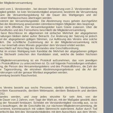
der Mitgliederversammlung
wird vom 1. Vorsitzenden , bei dessen Verhinderung vom 2. Vorsitzenden oder
lied geleitet. Ist kein Vorstandsmitglied anwesend, bestimmt die Versammlung
kann die Versammlungsleitung für die Dauer des Wahlganges und der
 einen Wahlausschuss übertragen werden.
stimmt der Versammlungsleiter. Die Abstimmung muss geheim durchgeführt
r bei der Abstimmung anwesenden stimmberechtigten Mitglieder dies beantragt.
ist nicht öffentlich. Der Versammlungsleiter kann Gäste zulassen. Über die
Rundfunks und des Fernsehens beschließt die Mitgliederversammlung.
 fasst Beschlüsse im allgemeinen mit einfacher Mehrheit der abgegebenen
haltungen bleiben daher außer Betracht. Zur Änderung der Satzung ist jedoch
ttel der abgegebenen gültigen Stimmen, zur Auflösung des Vereins eine solche
rlich. Die schriftliche Zustimmung der in der Mitgliederversammlung nicht
n nur innerhalb eines Monats gegenüber dem Vorstand erklärt werden.
beschließt auf Vorschlag des Vorstandes eine Geschäftsordnung.
 Hat im ersten Wahlgang kein Kandidat die Mehrheit der abgegebenen gültigen
eine Stichwahl zwischen den Kandidaten statt, welche die beiden höchsten
en.
itgliederversammlung ist ein Protokoll aufzunehmen, das vom jeweiligen
rotokollführer zu unterzeichnen ist. Es soll folgende Feststellungen enthalten:
g, die Person des Versammlungsleiters und des Protokollführers, die Zahl der
 die Tagesordnung, die einzelnen Abstimmungsergebnisse und die Art der
derungen soll der genaue Wortlaut angegeben werden.
ammlung besteht Rauchverbot.
es Vereins besteht aus sechs Personen, nämlich der/dem 1. Vorsitzenden,
er/dem Kassenwart/in, der/dem Webmaster, der/dem Beisitzer/in und der/dem
DSJ.
rstandes werden, und zwar jedes einzelne für sein Amt, von der
die Dauer von 2 Jahren, vom Tage der Wahl an, mit der Maßgabe gewählt, dass
g der Neuwahl fortdauert. Scheidet ein Vorstandsmitglied vorzeitig aus, so ist
u beauftragen, die die Geschäfte bis zur nächsten Mitgliederversammlung, die
ornimmt, kommissarisch mit vollem Stimmrecht wahrnimmt. Außer durch Tod
 erlischt das Amt des Vorstandsmitgliedes mit dem Ausschluss aus dem Verein,