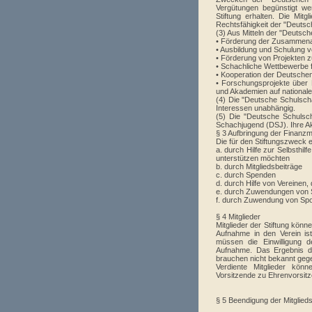
Vergütungen begünstigt we
Stiftung erhalten. Die Mit
Rechtsfähigkeit der "Deutsc
(3) Aus Mitteln der "Deutsc
• Förderung der Zusammena
• Ausbildung und Schulung v
• Förderung von Projekten zu
• Schachliche Wettbewerbe 
• Kooperation der Deutsche
• Forschungsprojekte über
und Akademien auf nationaler
(4) Die "Deutsche Schulschach
Interessen unabhängig.
(5) Die "Deutsche Schulsch
Schachjugend (DSJ). Ihre Ak
§ 3 Aufbringung der Finanzmi
Die für den Stiftungszweck e
a. durch Hilfe zur Selbsthi
unterstützen möchten
b. durch Mitgliedsbeiträge
c. durch Spenden
d. durch Hilfe von Vereinen,
e. durch Zuwendungen von
f. durch Zuwendung von Spor
§ 4 Mitglieder
Mitglieder der Stiftung kön
Aufnahme in den Verein ist
müssen die Einwilligung d
Aufnahme. Das Ergebnis de
brauchen nicht bekannt geg
Verdiente Mitglieder kön
Vorsitzende zu Ehrenvorsit
§ 5 Beendigung der Mitglied