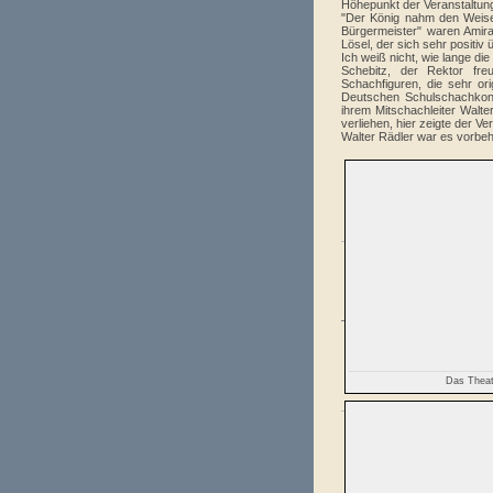
Höhepunkt der Veranstaltun
"Der König nahm den Weise
Bürgermeister" waren Amir
Lösel, der sich sehr positiv 
Ich weiß nicht, wie lange di
Schebitz, der Rektor fre
Schachfiguren, die sehr or
Deutschen Schulschachkon
ihrem Mitschachleiter Walt
verliehen, hier zeigte der 
Walter Rädler war es vorbeha
Das Theat