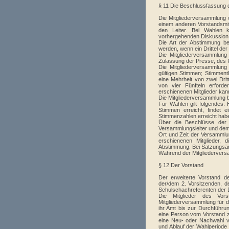
§ 11 Die Beschlussfassung 
Die Mitgliederversammlung 
einem anderen Vorstandsmitg
den Leiter. Bei Wahlen 
vorhergehenden Diskussion
Die Art der Abstimmung be
werden, wenn ein Drittel de
Die Mitgliederversammlung 
Zulassung der Presse, des 
Die Mitgliederversammlung
gültigen Stimmen; Stimment
eine Mehrheit von zwei Dri
von vier Fünfteln erforde
erschienenen Mitglieder kan
Die Mitgliederversammlung 
Für Wahlen gilt folgendes:
Stimmen erreicht, findet 
Stimmenzahlen erreicht hab
Über die Beschlüsse der M
Versammlungsleiter und dem P
Ort und Zeit der Versammlun
erschienenen Mitglieder,
Abstimmung. Bei Satzungsän
Während der Mitgliedervers
§ 12 Der Vorstand
Der erweiterte Vorstand d
der/dem 2. Vorsitzenden, d
Schulschachreferenten der 
Die Mitglieder des Vo
Mitgliederversammlung für 
ihr Amt bis zur Durchführun
eine Person vom Vorstand z
eine Neu- oder Nachwahl v
und Ablauf der Wahlperiode