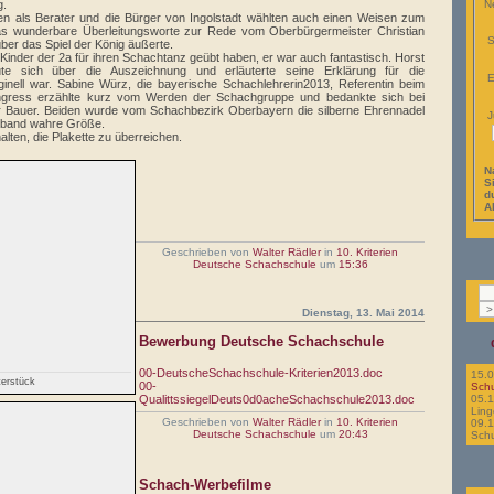
Ne
g.
n als Berater und die Bürger von Ingolstadt wählten auch einen Weisen zum
as wunderbare Überleitungsworte zur Rede vom Oberbürgermeister Christian
S
über das Spiel der König äußerte.
e Kinder der 2a für ihren Schachtanz geübt haben, er war auch fantastisch. Horst
ute sich über die Auszeichnung und erläuterte seine Erklärung für die
E
iginell war. Sabine Würz, die bayerische Schachlehrerin2013, Referentin beim
gress erzählte kurz vom Werden der Schachgruppe und bedankte sich bei
er Bauer. Beiden wurde vom Schachbezirk Oberbayern die silberne Ehrennadel
J
Verband wahre Größe.
lten, die Plakette zu überreichen.
N
Si
d
A
Geschrieben von
Walter Rädler
in
10. Kriterien
Deutsche Schachschule
um
15:36
Dienstag, 13. Mai 2014
Bewerbung Deutsche Schachschule
00-DeutscheSchachschule-Kriterien2013.doc
15.
erstück
00-
Sch
05.1
QualittssiegelDeuts0d0acheSchachschule2013.doc
Ling
Geschrieben von
Walter Rädler
in
10. Kriterien
09.1
Deutsche Schachschule
um
20:43
Schu
Schach-Werbefilme