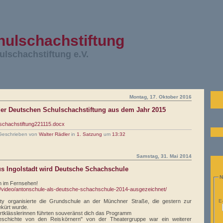
hulschachstiftung
ulschachstiftung e.V.
Montag, 17. Oktober 2016
der Deutschen Schulschachstiftung aus dem Jahr 2015
chachstiftung221115.docx
Geschrieben von
Walter Rädler
in
1. Satzung
um
13:32
Samstag, 31. Mai 2014
s Ingolstadt wird Deutsche Schachschule
N
n im Fernsehen!
ek/video/antonschule-als-deutsche-schachschule-2014-ausgezeichnet/
E
ty organisierte die Grundschule an der Münchner Straße, die gestern zur
kürt wurde.
ertklässlerinnen führten souveränst dich das Programm
schichte von den Reiskörnern" von der Theatergruppe war ein weiterer