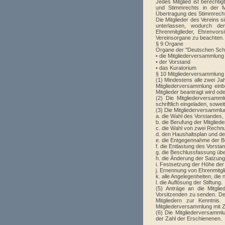
Jedes Mitglied ist berechti
und Stimmrechts in der Mi
Übertragung des Stimmrechts
Die Mitglieder des Vereins s
unterlassen, wodurch de
Ehrenmitglieder, Ehrenvor
Vereinsorgane zu beachten.
§ 9 Organe
Organe der "Deutschen Schul
• die Mitgliederversammlung
• der Vorstand
• das Kuratorium
§ 10 Mitgliederversammlung
(1) Mindestens alle zwei Ja
Mitgliederversammlung ein
Mitglieder beantragt wird od
(2) Die Mitgliederversamm
schriftlich eingeladen, sowe
(3) Die Mitgliederversammlun
a. die Wahl des Vorstandes,
b. die Berufung der Mitglied
c. die Wahl von zwei Rechn
d. den Haushaltsplan und d
e. die Entgegennahme der B
f. die Entlastung des Vorst
g. die Beschlussfassung üb
h. die Änderung der Satzung
i. Festsetzung der Höhe der
j. Ernennung von Ehrenmitgl
k. alle Angelegenheiten, di
l. die Auflösung der Stiftung.
(5) Anträge an die Mitgli
Vorsitzenden zu senden. Der
Mitgliedern zur Kenntnis
Mitgliederversammlung mit Zw
(6) Die Mitgliederversamml
der Zahl der Erschienenen.