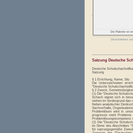
Die Plakette ist 
Geschrieben v
Satzung Deutsche Schu
Deutsche Schulschachstiftun
Satzung
§ 1 Errichtung, Name, Sitz
Die Unterzeichneten errich
"Deutsche Schulschachstiftun
§ 2 Zweck, Gemeinnützigkei
(1) Die "Deutsche Schulscha
Schach eignet sich in beso
stehen im Vordergrund das r
Neben analytischer Denkschu
Sachverhalte, Organisations
Problemlösen wird in unser
progressiv mehr Probleme 
Problemlösungskompetenz sy
(2) Die "Deutsche Schulscha
im Sinne des Abschnittes 
für satzungsgemäße Zwecke
Zwecken der "Deutschen S