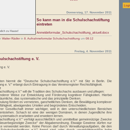
Logi
Donnerstag, 17. November 2011
So kann man in die Schulschachstiftung
eintreten
endich zu Hause!
Anmeldeformular_Schulschachstiftung_aktuell.docx
on
Walter Rädler
in
8. Aufnahmeformular Schulschachstiftung
um
08:12
Freitag, 4. November 2011
lschachstiftung e. V.
g e. V.
ten hiermit die "Deutsche Schulschachstiftung e.V." mit Sitz in Berlin. Die
g e. V." erlangt durch Eintragung in das Vereinsregister Rechtsfähigkeit.
t
chstiftung e.V." will die Tradition des Schulschachs ausbauen und pflegen:
nderer Weise zur Entwicklung und Förderung kognitiver Fähigkeiten. Hierbei
äumliche, das systematische und das prinzipielle Denken.
lung fördert es vernetztes, ganzheitliches Denken, die Bewältigung komplexer
fähigkeit, abwägendes Urteilen und begründetes Entscheiden.
er Gesellschaft immer wichtiger, weil in den unterschiedlichsten Bereichen
entstehen. Schach ist eine der wenigen Domänen, in denen Jugendliche ihre
stematisch erarbeiten und erweitern lernen.
chstiftung e.V." verfolgt ausschließlich und unmittelbar gemeinnützige Zwecke
"Steuerbegünstigte Zwecke" der Abgabenordnung. Etwaige Gewinne dürfen nur
 verwendet werden. Keine Person darf durch Verwaltungsaufgaben, die den
chulschachstiftung e.V." fremd sind oder durch unverhältnismäßig hohe