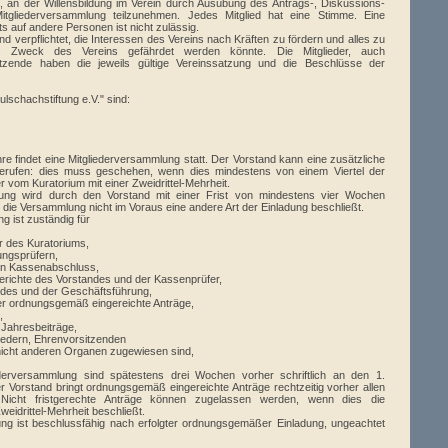
gt, an der Willensbildung im Verein durch Ausübung des Antrags-, Diskussions-
tgliederversammlung teilzunehmen. Jedes Mitglied hat eine Stimme. Eine
 auf andere Personen ist nicht zulässig.
ind verpflichtet, die Interessen des Vereins nach Kräften zu fördern und alles zu
r Zweck des Vereins gefährdet werden könnte. Die Mitglieder, auch
sitzende haben die jeweils gültige Vereinssatzung und die Beschlüsse der
schachstiftung e.V." sind:
hre findet eine Mitgliederversammlung statt. Der Vorstand kann eine zusätzliche
berufen: dies muss geschehen, wenn dies mindestens von einem Viertel der
er vom Kuratorium mit einer Zweidrittel-Mehrheit.
lung wird durch den Vorstand mit einer Frist von mindestens vier Wochen
it die Versammlung nicht im Voraus eine andere Art der Einladung beschließt.
g ist zuständig für
er des Kuratoriums,
ungsprüfern,
en Kassenabschluss,
erichte des Vorstandes und der Kassenprüfer,
andes und der Geschäftsführung,
er ordnungsgemäß eingereichte Anträge,
,
 Jahresbeiträge,
iedern, Ehrenvorsitzenden
e nicht anderen Organen zugewiesen sind,
ederversammlung sind spätestens drei Wochen vorher schriftlich an den 1.
 Vorstand bringt ordnungsgemäß eingereichte Anträge rechtzeitig vorher allen
. Nicht fristgerechte Anträge können zugelassen werden, wenn dies die
eidrittel-Mehrheit beschließt.
ung ist beschlussfähig nach erfolgter ordnungsgemäßer Einladung, ungeachtet