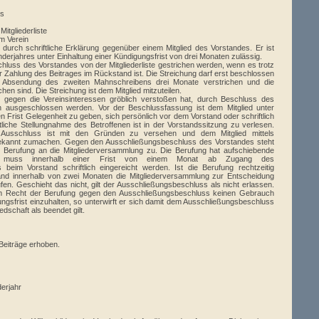
es
itgliederliste
m Verein
olgt durch schriftliche Erklärung gegenüber einem Mitglied des Vorstandes. Er ist
derjahres unter Einhaltung einer Kündigungsfrist von drei Monaten zulässig.
chluss des Vorstandes von der Mitgliederliste gestrichen werden, wenn es trotz
 Zahlung des Beitrages im Rückstand ist. Die Streichung darf erst beschlossen
 Absendung des zweiten Mahnschreibens drei Monate verstrichen und die
hen sind. Die Streichung ist dem Mitglied mitzuteilen.
s gegen die Vereinsinteressen gröblich verstoßen hat, durch Beschluss des
 ausgeschlossen werden. Vor der Beschlussfassung ist dem Mitglied unter
Frist Gelegenheit zu geben, sich persönlich vor dem Vorstand oder schriftlich
iftliche Stellungnahme des Betroffenen ist in der Vorstandssitzung zu verlesen.
Ausschluss ist mit den Gründen zu versehen und dem Mitglied mittels
bekannt zumachen. Gegen den Ausschließungsbeschluss des Vorstandes steht
 Berufung an die Mitgliederversammlung zu. Die Berufung hat aufschiebende
g muss innerhalb einer Frist von einem Monat ab Zugang des
beim Vorstand schriftlich eingereicht werden. Ist die Berufung rechtzeitig
tand innerhalb von zwei Monaten die Mitgliederversammlung zur Entscheidung
fen. Geschieht das nicht, gilt der Ausschließungsbeschluss als nicht erlassen.
m Recht der Berufung gegen den Ausschließungsbeschluss keinen Gebrauch
ngsfrist einzuhalten, so unterwirft er sich damit dem Ausschließungsbeschluss
edschaft als beendet gilt.
Beiträge erhoben.
derjahr