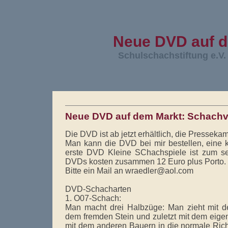
Neue DVD auf de
Schulschachstiftung e.V.
Neue DVD auf dem Markt: Schachv
Die DVD ist ab jetzt erhältlich, die Presse
Man kann die DVD bei mir bestellen, eine k
erste DVD Kleine SChachspiele ist zum sel
DVDs kosten zusammen 12 Euro plus Porto.
Bitte ein Mail an wraedler@aol.com
DVD-Schacharten
1. O07-Schach:
Man macht drei Halbzüge: Man zieht mit d
dem fremden Stein und zuletzt mit dem eige
mit dem anderen Bauern in die normale Ric